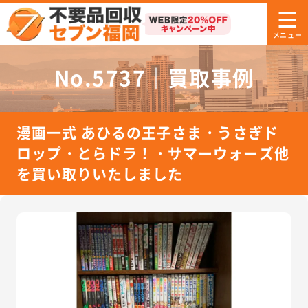
No.5737｜買取事例
漫画一式 あひるの王子さま・うさぎド
ロップ・とらドラ！・サマーウォーズ他
を買い取りいたしました