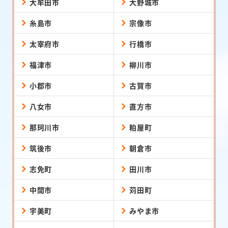
大牟田市
大野城市
糸島市
宗像市
太宰府市
行橋市
福津市
柳川市
小郡市
古賀市
八女市
直方市
那珂川市
粕屋町
筑後市
朝倉市
志免町
田川市
中間市
苅田町
宇美町
みやま市