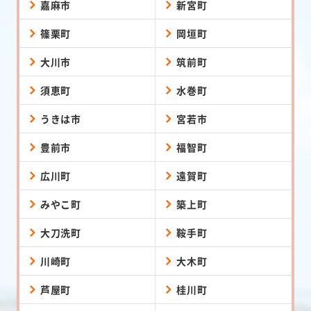
嘉麻市
新宮町
篠栗町
岡垣町
大川市
筑前町
須恵町
水巻町
うきは市
宮若市
豊前市
福智町
広川町
遠賀町
みやこ町
築上町
大刀洗町
鞍手町
川崎町
大木町
芦屋町
桂川町