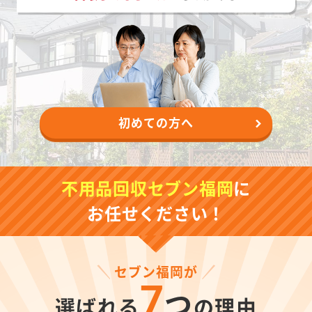
初めての方へ
不用品回収セブン福岡
に
お任せください！
セブン福岡が
7
つ
選ばれる
の理由