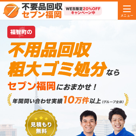
福智町の
不用品回収
粗大ゴミ処分
なら
セブン福岡
におまかせ！