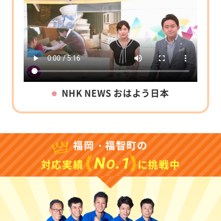
NHK NEWS おはよう日本
福岡・福智町の
N
.1
O
対応実績
に挑戦中