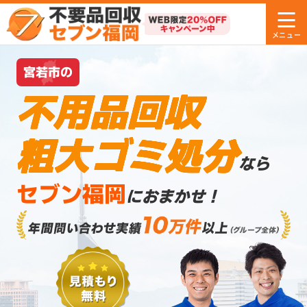
宮若市の
不用品回収
粗大ゴミ処分
なら
セブン福岡
におまかせ！