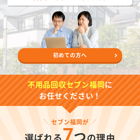
初めての方へ
不用品回収セブン福岡
に
お任せください！
セブン福岡が
7
つ
選ばれる
の理由