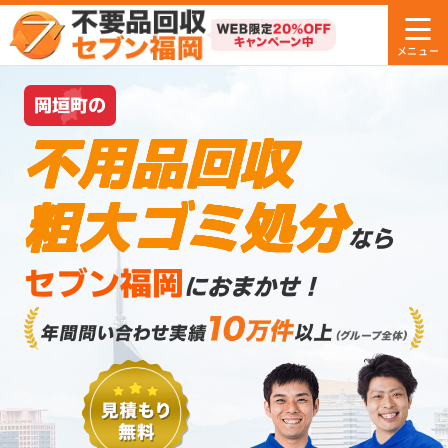
岡垣町の
不用品回収
粗大ゴミ処分
なら
セブン福岡
におまかせ！