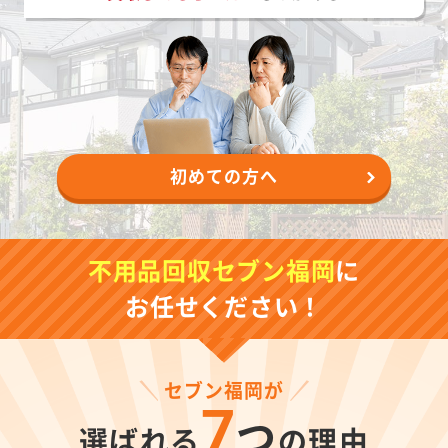
初めての方へ
不用品回収セブン福岡
に
お任せください！
セブン福岡が
7
つ
選ばれる
の理由