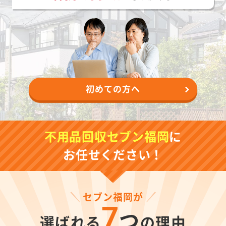
初めての方へ
不用品回収セブン福岡
に
お任せください！
セブン福岡が
7
つ
選ばれる
の理由