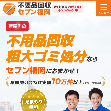
芦屋町の
不用品回収
粗大ゴミ処分
なら
セブン福岡
におまかせ！