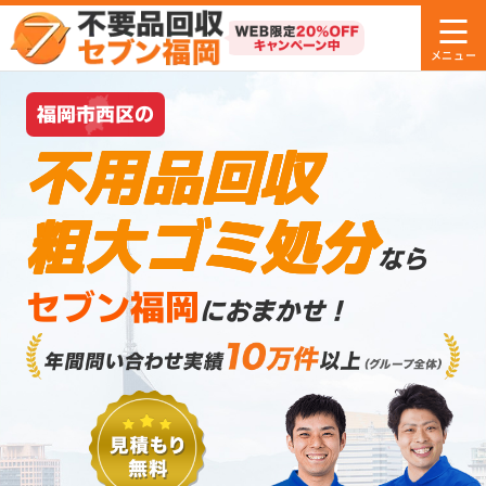
福岡市西区の
不用品回収
粗大ゴミ処分
なら
セブン福岡
におまかせ！