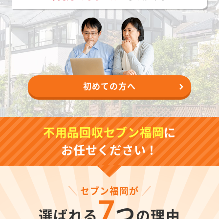
初めての方へ
不用品回収セブン福岡
に
お任せください！
セブン福岡が
7
つ
選ばれる
の理由