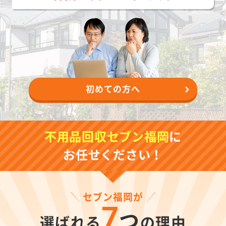
初めての方へ
不用品回収セブン福岡
に
お任せください！
セブン福岡が
7
つ
選ばれる
の理由