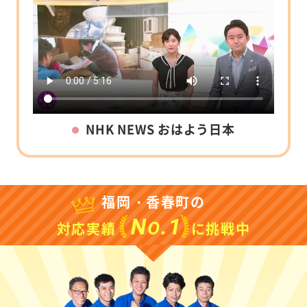
NHK NEWS おはよう日本
福岡・香春町の
N
.1
O
対応実績
に挑戦中