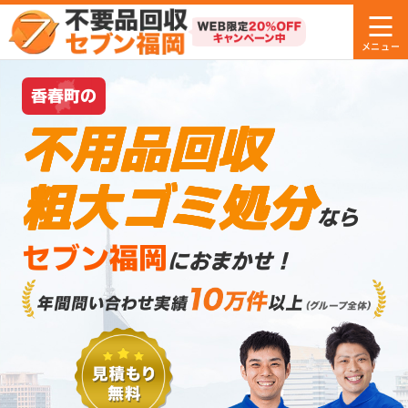
香春町の
不用品回収
粗大ゴミ処分
なら
セブン福岡
におまかせ！