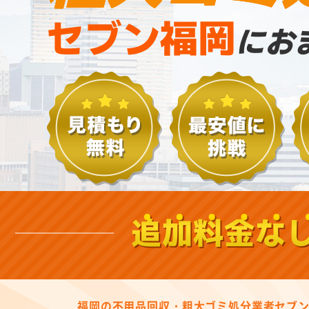
セブン福岡
にお
追加料金な
福岡の不用品回収・粗大ゴミ処分業者セブ