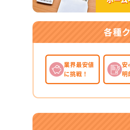
各種
業界最安値
安
に挑戦！
明