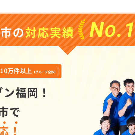
N
.
O
日市の
対応実績
10万件以上
績
（グループ全体）
ブン福岡！
市で
応！