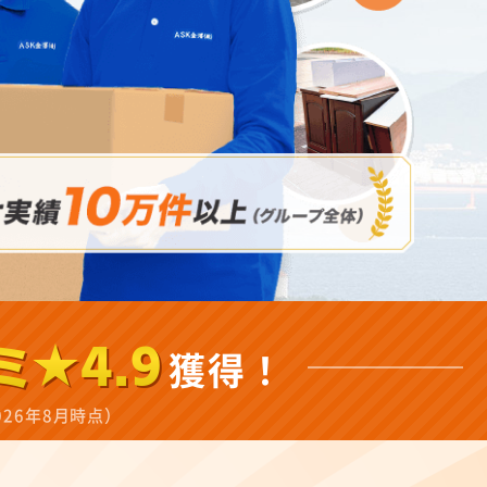
ミ★4.9
獲得！
026年8月時点）