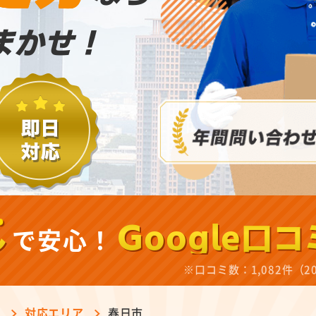
まかせ！
し
で安心！
Google口コ
※口コミ数：1,082件（2
ン
対応エリア
春日市