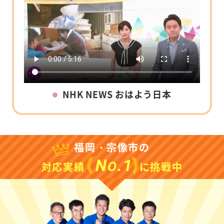
NHK NEWS おはよう日本
福岡・宗像市の
N
.1
O
対応実績
に挑戦中