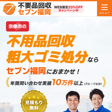
宗像市の
不用品回収
粗大ゴミ処分
なら
セブン福岡
におまかせ！