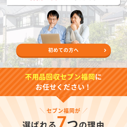
初めての方へ
不用品回収セブン福岡
に
お任せください！
セブン福岡が
7
つ
選ばれる
の理由