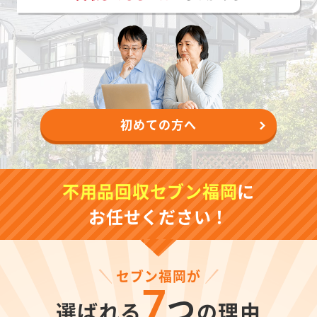
初めての方へ
不用品回収セブン福岡
に
お任せください！
セブン福岡が
7
つ
選ばれる
の理由