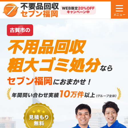
古賀市の
不用品回収
粗大ゴミ処分
なら
セブン福岡
におまかせ！