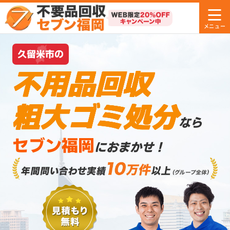
久留米市の
不用品回収
粗大ゴミ処分
なら
セブン福岡
におまかせ！