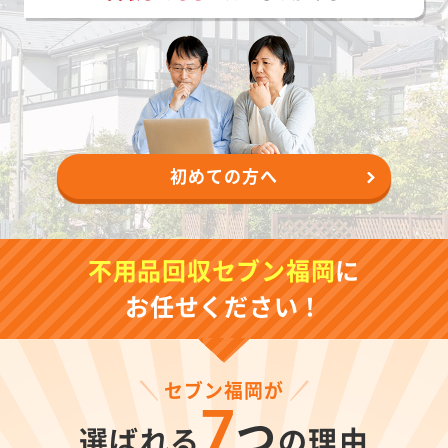
初めての方へ
不用品回収セブン福岡
に
お任せください！
セブン福岡が
7
つ
選ばれる
の理由