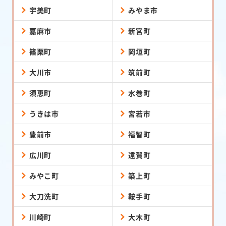
宇美町
みやま市
嘉麻市
新宮町
篠栗町
岡垣町
大川市
筑前町
須恵町
水巻町
うきは市
宮若市
豊前市
福智町
広川町
遠賀町
みやこ町
築上町
大刀洗町
鞍手町
川崎町
大木町