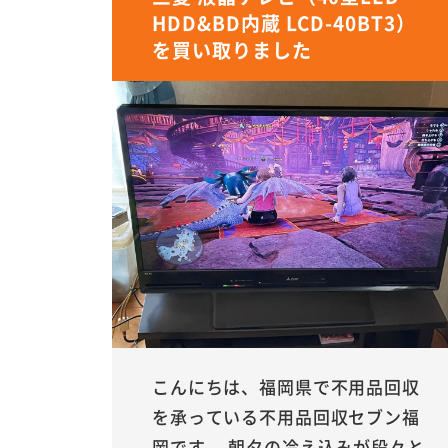
HDD&BD内蔵 LCD-40BT3）
を買い取りました
こんにちは、福岡県で不用品回収
を承っている不用品回収セブン福
岡です。 朝夕の冷え込みが段々と