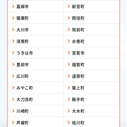
嘉麻市
新宮町
篠栗町
岡垣町
大川市
筑前町
須恵町
水巻町
うきは市
宮若市
豊前市
福智町
広川町
遠賀町
みやこ町
築上町
大刀洗町
鞍手町
川崎町
大木町
芦屋町
桂川町