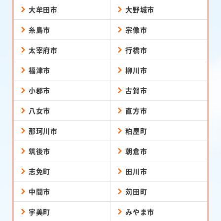
大牟田市
大野城市
糸島市
宗像市
太宰府市
行橋市
福津市
柳川市
小郡市
古賀市
八女市
直方市
那珂川市
粕屋町
筑後市
朝倉市
志免町
田川市
中間市
苅田町
宇美町
みやま市