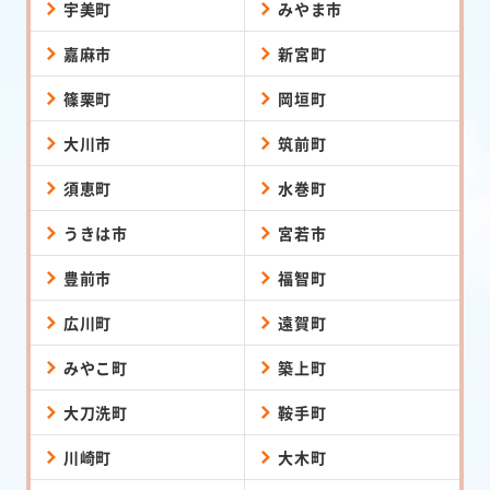
宇美町
みやま市
嘉麻市
新宮町
篠栗町
岡垣町
大川市
筑前町
須恵町
水巻町
うきは市
宮若市
豊前市
福智町
広川町
遠賀町
みやこ町
築上町
大刀洗町
鞍手町
川崎町
大木町