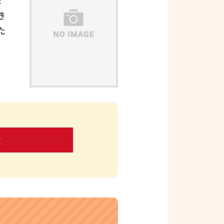
ま
き
た