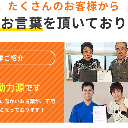
たくさんのお客様から
いお言葉
を
頂いており
挙ご紹介
動力源
です
た温かいお言葉が、不用
になっております！