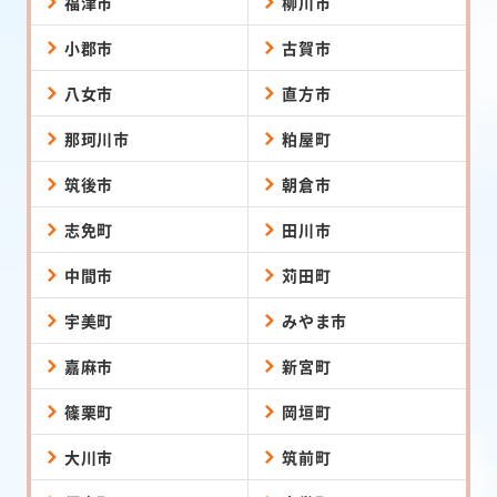
福津市
柳川市
小郡市
古賀市
八女市
直方市
那珂川市
粕屋町
筑後市
朝倉市
志免町
田川市
中間市
苅田町
宇美町
みやま市
嘉麻市
新宮町
篠栗町
岡垣町
大川市
筑前町