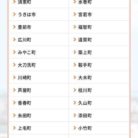
須恵町
水巻町
うきは市
宮若市
豊前市
福智町
広川町
遠賀町
みやこ町
築上町
大刀洗町
鞍手町
川崎町
大木町
芦屋町
桂川町
香春町
久山町
糸田町
添田町
上毛町
小竹町