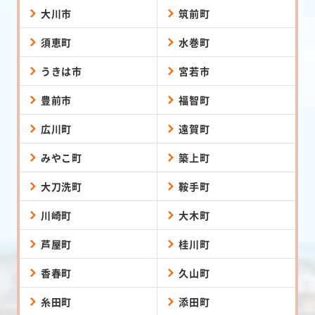
大川市
筑前町
須恵町
水巻町
うきは市
宮若市
豊前市
福智町
広川町
遠賀町
みやこ町
築上町
大刀洗町
鞍手町
川崎町
大木町
芦屋町
桂川町
香春町
久山町
糸田町
添田町