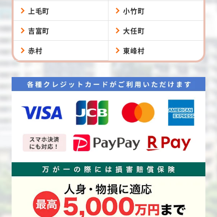
上毛町
小竹町
吉富町
大任町
赤村
東峰村