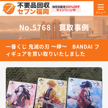
No.5768｜買取事例
一番くじ 鬼滅の刃 〜肆〜 BANDAI フ
ィギュアを買い取りいたしました