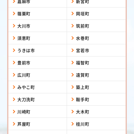
嘉麻市
新宮町
篠栗町
岡垣町
大川市
筑前町
須恵町
水巻町
うきは市
宮若市
豊前市
福智町
広川町
遠賀町
みやこ町
築上町
大刀洗町
鞍手町
川崎町
大木町
芦屋町
桂川町