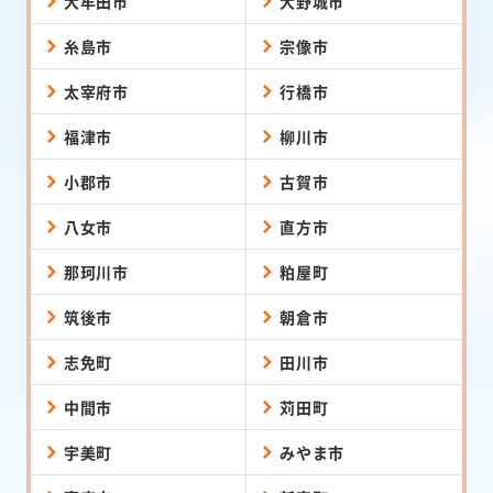
大牟田市
大野城市
糸島市
宗像市
太宰府市
行橋市
福津市
柳川市
小郡市
古賀市
八女市
直方市
那珂川市
粕屋町
筑後市
朝倉市
志免町
田川市
中間市
苅田町
宇美町
みやま市