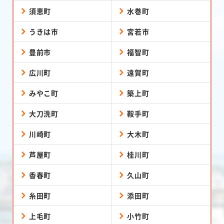
須恵町
水巻町
うきは市
宮若市
豊前市
福智町
広川町
遠賀町
みやこ町
築上町
大刀洗町
鞍手町
川崎町
大木町
芦屋町
桂川町
香春町
久山町
糸田町
添田町
上毛町
小竹町