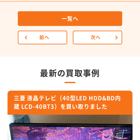
一覧へ
前へ
次へ
最新の買取事例
三菱 液晶テレビ（40型LED HDD&BD内
蔵 LCD-40BT3）を買い取りました