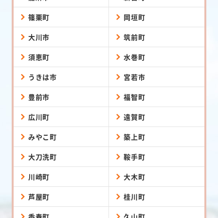
篠栗町
岡垣町
大川市
筑前町
須恵町
水巻町
うきは市
宮若市
豊前市
福智町
広川町
遠賀町
みやこ町
築上町
大刀洗町
鞍手町
川崎町
大木町
芦屋町
桂川町
香春町
久山町