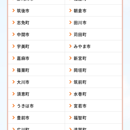
筑後市
朝倉市
志免町
田川市
中間市
苅田町
宇美町
みやま市
嘉麻市
新宮町
篠栗町
岡垣町
大川市
筑前町
須恵町
水巻町
うきは市
宮若市
豊前市
福智町
広川町
遠賀町