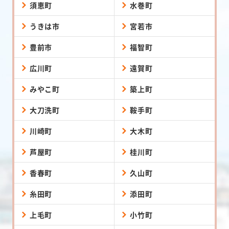
須恵町
水巻町
うきは市
宮若市
豊前市
福智町
広川町
遠賀町
みやこ町
築上町
大刀洗町
鞍手町
川崎町
大木町
芦屋町
桂川町
香春町
久山町
糸田町
添田町
上毛町
小竹町