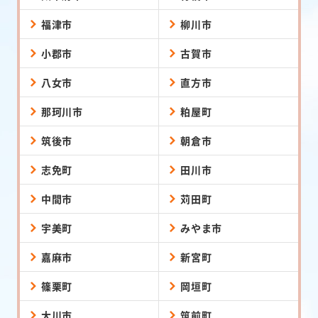
福津市
柳川市
小郡市
古賀市
八女市
直方市
那珂川市
粕屋町
筑後市
朝倉市
志免町
田川市
中間市
苅田町
宇美町
みやま市
嘉麻市
新宮町
篠栗町
岡垣町
大川市
筑前町