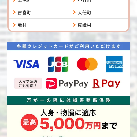
吉富町
大任町
赤村
東峰村