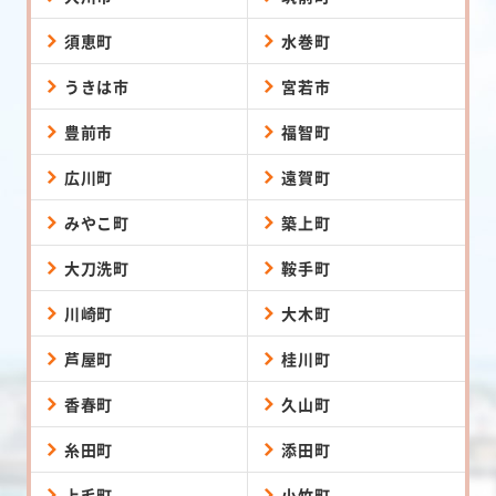
須恵町
水巻町
うきは市
宮若市
豊前市
福智町
広川町
遠賀町
みやこ町
築上町
大刀洗町
鞍手町
川崎町
大木町
芦屋町
桂川町
香春町
久山町
糸田町
添田町
上毛町
小竹町