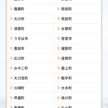
篠栗町
岡垣町
大川市
筑前町
須恵町
水巻町
うきは市
宮若市
豊前市
福智町
広川町
遠賀町
みやこ町
築上町
大刀洗町
鞍手町
川崎町
大木町
芦屋町
桂川町
香春町
久山町