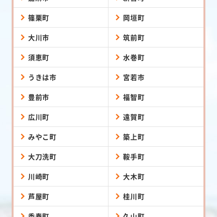
篠栗町
岡垣町
大川市
筑前町
須恵町
水巻町
うきは市
宮若市
豊前市
福智町
広川町
遠賀町
みやこ町
築上町
大刀洗町
鞍手町
川崎町
大木町
芦屋町
桂川町
香春町
久山町