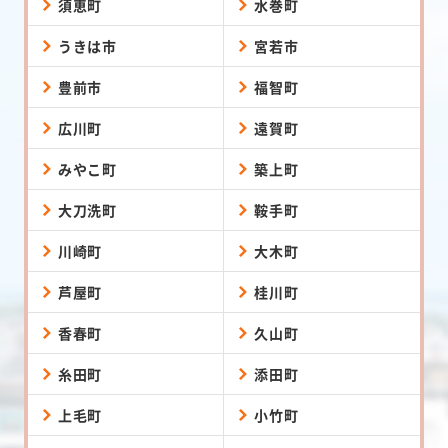
須恵町
水巻町
うきは市
宮若市
豊前市
福智町
広川町
遠賀町
みやこ町
築上町
大刀洗町
鞍手町
川崎町
大木町
芦屋町
桂川町
香春町
久山町
糸田町
添田町
上毛町
小竹町