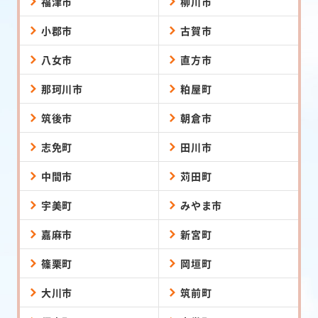
福津市
柳川市
小郡市
古賀市
八女市
直方市
那珂川市
粕屋町
筑後市
朝倉市
志免町
田川市
中間市
苅田町
宇美町
みやま市
嘉麻市
新宮町
篠栗町
岡垣町
大川市
筑前町