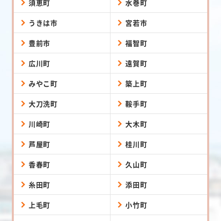
須恵町
水巻町
うきは市
宮若市
豊前市
福智町
広川町
遠賀町
みやこ町
築上町
大刀洗町
鞍手町
川崎町
大木町
芦屋町
桂川町
香春町
久山町
糸田町
添田町
上毛町
小竹町