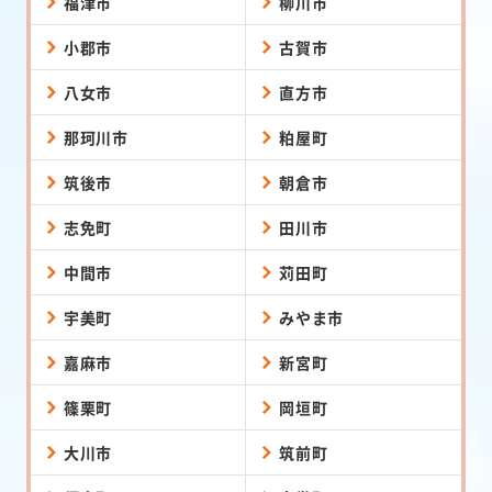
福津市
柳川市
小郡市
古賀市
八女市
直方市
那珂川市
粕屋町
筑後市
朝倉市
志免町
田川市
中間市
苅田町
宇美町
みやま市
嘉麻市
新宮町
篠栗町
岡垣町
大川市
筑前町