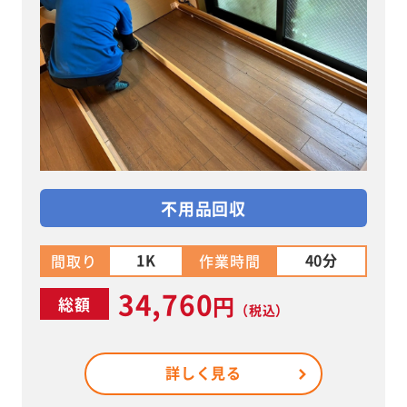
不用品回収
1K
40分
間取り
作業時間
34,760
円
総額
（税込）
詳しく見る