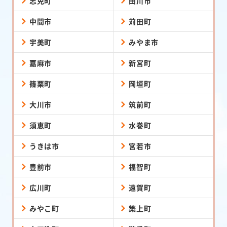
志免町
田川市
中間市
苅田町
宇美町
みやま市
嘉麻市
新宮町
篠栗町
岡垣町
大川市
筑前町
須恵町
水巻町
うきは市
宮若市
豊前市
福智町
広川町
遠賀町
みやこ町
築上町