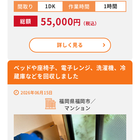
1DK
1時間
間取り
作業時間
55,000
円
総額
（税込）
詳しく見る
ベッドや座椅子、電子レンジ、洗濯機、冷
蔵庫などを回収しました
2026年06月15日
福岡県福岡市／
マンション