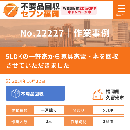
No.22227｜作業事例
5LDKの一軒家から家具家電・本を回収
させていただきました
2024年10月22日
福岡県
不用品回収
久留米市
一戸建て
5LDK
建物種類
間取り
2人
2時間
作業人数
作業時間