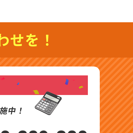
わせを！
施中！