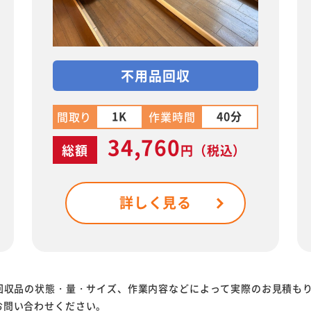
不用品回収
1K
40分
間取り
作業時間
34,760
総額
円
（税込）
詳しく見る
回収品の状態・量・サイズ、作業内容などによって実際のお見積も
お問い合わせください。