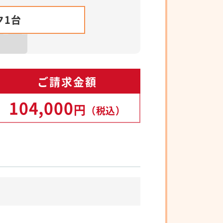
ク1台
ご請求金額
104,000
円
（税込）