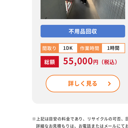
不用品回収
1DK
1時間
間取り
作業時間
55,000
総額
円
（税込）
詳しく見る
※上記は目安の料金であり、リサイクルの可否、
詳細なお見積もりは、お電話またはメールにて