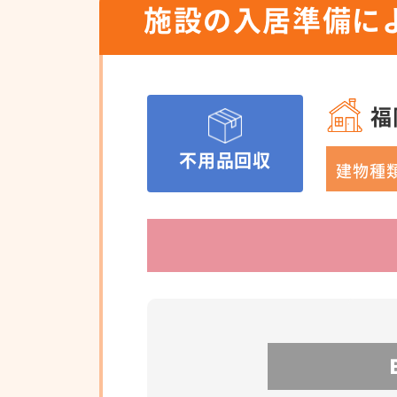
施設の入居準備に
福
不用品回収
建物種