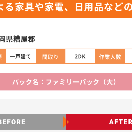
よる家具や家電、日用品など
岡県
糟屋郡
一戸建て
2DK
類
間取り
作業人数
パック名：ファミリーパック（大）