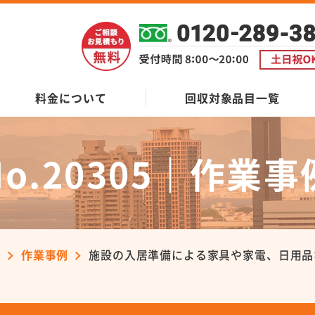
料金について
回収対象品目一覧
No.20305｜作業事
ン
作業事例
施設の入居準備による家具や家電、日用品