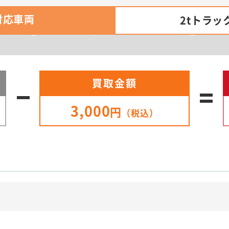
対応車両
2tトラッ
買取金額
3,000
円
（税込）