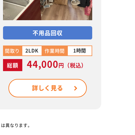
不用品回収
2LDK
1時間
間取り
作業時間
44,000
総額
円
（税込）
詳しく見る
りは異なります。